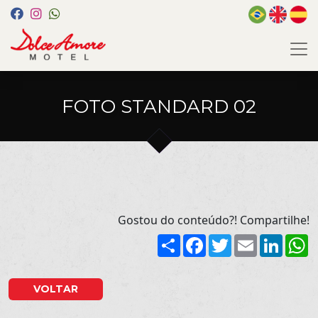
FOTO STANDARD 02
Gostou do conteúdo?! Compartilhe!
Share
Facebook
Twitter
Email
Linked
W
VOLTAR