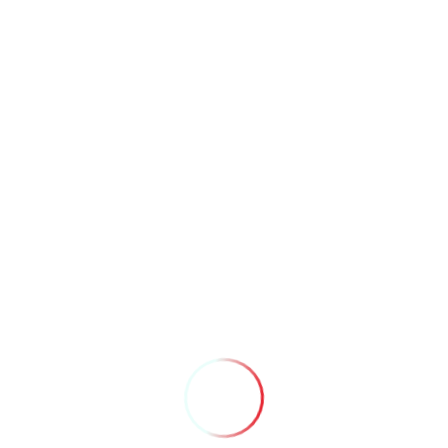
TIRE DÚVIDAS E FAÇA
SUA RESERVA!
Queremos que você tenha a melhor experiência no Dolce Amore
Motel, por isso, estamos à disposição para conversar e ajudar a
tirar qualquer dúvida.
Você também pode fazer sua reserva facilmente através do
Whatsapp.
Clique no botão para falar com a gente agora mesmo!
DÚVIDAS E RESERVAS