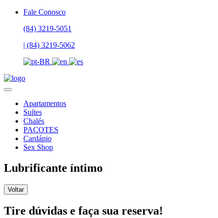
Fale Conosco
(84) 3219-5051
| (84) 3219-5062
Apartamentos
Suítes
Chalés
PACOTES
Cardápio
Sex Shop
Lubrificante íntimo
Voltar
Tire dúvidas e faça sua reserva!