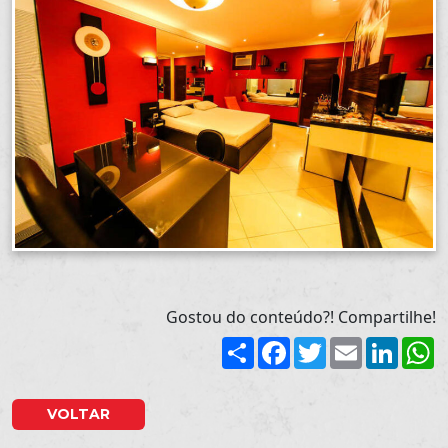
Gostou do conteúdo?! Compartilhe!
Share
Facebook
Twitter
Email
Linked
W
VOLTAR