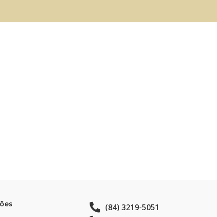
tões
(84) 3219-5051