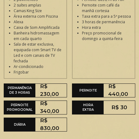
2 suítes amplas
Pernoite com café da
Camas King Size
manhã cortesia
Área externa com Piscina
Taxa extra para a 5ª pessoa
Alexa
3 horas de permanência
Caixa de Som Amplificada
Hora extra
Banheira hidromassagem
Preço promocional de
em cada quarto
domingo a quinta-feira
Sala de estar exclusiva,
equipada com Smart TV de
Led e com canais de TV
fechada
Ar-condicionado
Frigobar
R$
R$
PERMANÊNCIA
PERNOITE
DE 3 HORAS
230,00
440,00
R$
PERNOITE
HORA
R$ 30
PROMOCIONAL
EXTRA
340,00
R$
DIÁRIA
830,00