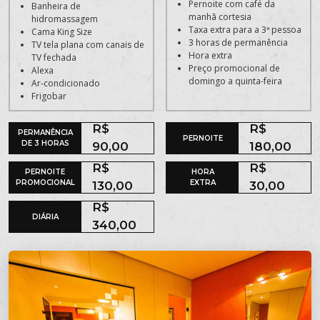
Pernoite com café da
Banheira de
manhã cortesia
hidromassagem
Taxa extra para a 3ª pessoa
Cama King Size
3 horas de permanência
TV tela plana com canais de
Hora extra
TV fechada
Preço promocional de
Alexa
domingo a quinta-feira
Ar-condicionado
Frigobar
R$
R$
PERMANÊNCIA
PERNOITE
DE 3 HORAS
90,00
180,00
R$
R$
PERNOITE
HORA
PROMOCIONAL
EXTRA
130,00
30,00
R$
DIÁRIA
340,00