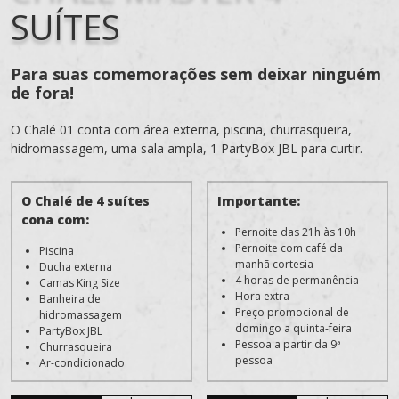
SUÍTES
Para suas comemorações sem deixar ninguém
de fora!
O Chalé 01 conta com área externa, piscina, churrasqueira,
hidromassagem, uma sala ampla, 1 PartyBox JBL para curtir.
O Chalé de 4 suítes
Importante:
cona com:
Pernoite das 21h às 10h
Pernoite com café da
Piscina
manhã cortesia
Ducha externa
4 horas de permanência
Camas King Size
Hora extra
Banheira de
Preço promocional de
hidromassagem
domingo a quinta-feira
PartyBox JBL
Pessoa a partir da 9ª
Churrasqueira
pessoa
Ar-condicionado