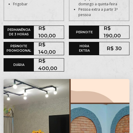
Frigobar
domingo a quinta-feira
Pessoa extra a partir 3ª
pessoa
R$
R$
PERMANÊNCIA
PERNOITE
DE 3 HORAS
100,00
190,00
R$
PERNOITE
HORA
R$ 30
PROMOCIONAL
EXTRA
140,00
R$
DIÁRIA
400,00