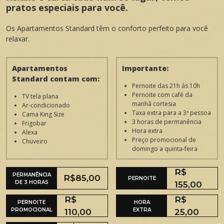
pratos especiais para você.
Os Apartamentos Standard têm o conforto perfeito para você
relaxar.
Apartamentos
Importante:
Standard contam com:
Pernoite das 21h às 10h
Pernoite com café da
TV tela plana
manhã cortesia
Ar-condicionado
Taxa extra para a 3ª pessoa
Cama King Size
3 horas de permanência
Frigobar
Hora extra
Alexa
Preço promocional de
Chuveiro
domingo a quinta-feira
R$
PERMANÊNCIA
R$85,00
PERNOITE
DE 3 HORAS
155,00
R$
R$
PERNOITE
HORA
PROMOCIONAL
EXTRA
110,00
25,00