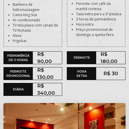
Pernoite com café da
Banheira de
manhã cortesia
hidromassagem
Taxa extra para a 3ª pessoa
Cama King Size
3 horas de permanência
Ar-condicionado
Hora extra
TV tela plana com canais de
Preço promocional de
TV fechada
domingo a quinta-feira
Alexa
Frigobar
R$
R$
PERMANÊNCIA
PERNOITE
DE 3 HORAS
90,00
180,00
R$
PERNOITE
HORA
R$ 30
PROMOCIONAL
EXTRA
130,00
R$
DIÁRIA
340,00