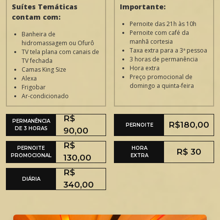
Suítes Temáticas
Importante:
contam com:
Pernoite das 21h às 10h
Pernoite com café da
Banheira de
manhã cortesia
hidromassagem ou Ofurô
Taxa extra para a 3ª pessoa
TV tela plana com canais de
3 horas de permanência
TV fechada
Hora extra
Camas King Size
Preço promocional de
Alexa
domingo a quinta-feira
Frigobar
Ar-condicionado
R$
PERMANÊNCIA
R$180,00
PERNOITE
DE 3 HORAS
90,00
R$
PERNOITE
HORA
R$ 30
PROMOCIONAL
EXTRA
130,00
R$
DIÁRIA
340,00