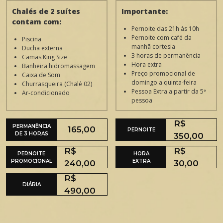
Chalés de 2 suítes
Importante:
contam com:
Pernoite das 21h às 10h
Pernoite com café da
Piscina
manhã cortesia
Ducha externa
3 horas de permanência
Camas King Size
Hora extra
Banheira hidromassagem
Preço promocional de
Caixa de Som
domingo a quinta-feira
Churrasqueira (Chalé 02)
Pessoa Extra a partir da 5ª
Ar-condicionado
pessoa
R$
PERMANÊNCIA
165,00
PERNOITE
DE 3 HORAS
350,00
R$
R$
PERNOITE
HORA
PROMOCIONAL
EXTRA
240,00
30,00
R$
DIÁRIA
490,00