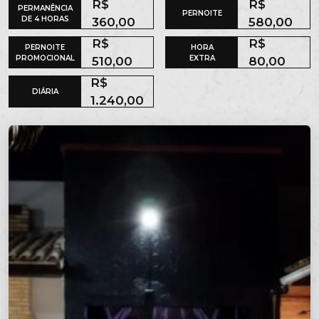
R$
R$
PERMANÊNCIA
PERNOITE
DE 4 HORAS
360,00
580,00
R$
R$
PERNOITE
HORA
PROMOCIONAL
EXTRA
510,00
80,00
R$
DIÁRIA
1.240,00