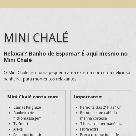
MINI CHALÉ
Relaxar? Banho de Espuma? É aqui mesmo no
Mini Chalé
O Mini Chalé tem uma pequena área externa com uma deliciosa
banheira, para momentos relaxantes..
Mini Chalé conta com:
Importante:
Camas King Size
Pernoite das 21h às 10h
Banheira de
Pernoite com café da
hidromassagem
manhã cortesia
Tv Smart
3 horas de permanência
Alexa
Hora extra
Ar-condicionado
Preço promocional de